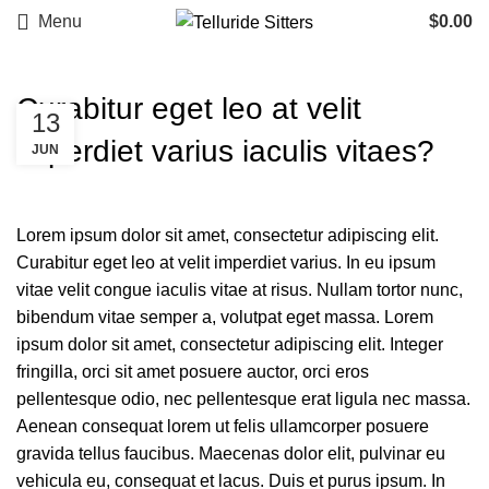
Book below for Babysitting & Baby Gear Rentals, or
Menu
$
0.00
contact: 267-614-4449 for questions.
Curabitur eget leo at velit
13
imperdiet varius iaculis vitaes?
JUN
Lorem ipsum dolor sit amet, consectetur adipiscing elit.
Curabitur eget leo at velit imperdiet varius. In eu ipsum
vitae velit congue iaculis vitae at risus. Nullam tortor nunc,
bibendum vitae semper a, volutpat eget massa. Lorem
ipsum dolor sit amet, consectetur adipiscing elit. Integer
fringilla, orci sit amet posuere auctor, orci eros
pellentesque odio, nec pellentesque erat ligula nec massa.
Aenean consequat lorem ut felis ullamcorper posuere
gravida tellus faucibus. Maecenas dolor elit, pulvinar eu
vehicula eu, consequat et lacus. Duis et purus ipsum. In